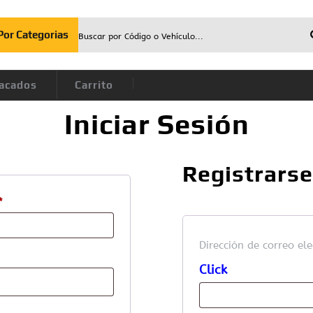
or Categorias
acados
Carrito
Iniciar Sesión
Registrars
*
Dirección de correo el