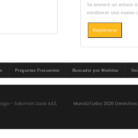
Se enviará un enlace a 
establecer una nueva 
Registrarse
n
Preguntas Frecuentes
Buscador por Medidas
Sma
iago - Salomón Sack 443,
MundoTurbo 2026 Derechos