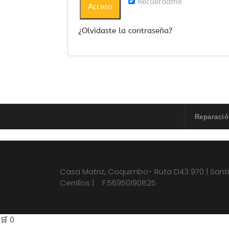
Recuérdame
Acceso
¿Olvidaste la contraseña?
Reparació
Casa Matriz, Coquimbo- Ruta D43 970 | Sant
Cerrillos | F:56950190825
🛒
0