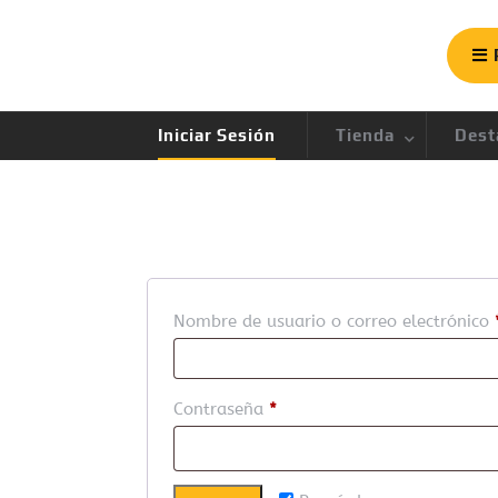
P
Iniciar Sesión
Tienda
Dest
Nombre de usuario o correo electrónico
Contraseña
*