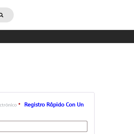
e
ectrónico
*