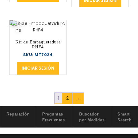
INICIAR SESIÓN
Kit de Empaquetadura
RHF4
SKU: MT7024
INICIAR SESIÓN
1
2
→
Reparación
Preguntas
Buscador
Smart
Frecuentes
por Medidas
Search