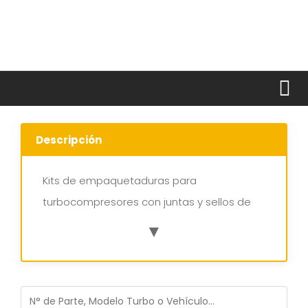
Kits de empaquetaduras para
turbocompresores con juntas y sellos de
alta calidad. Ideales para procesos de
▼
reparación y reconstrucción de turbos en
vehículos livianos, pesados y maquinaria
diésel.